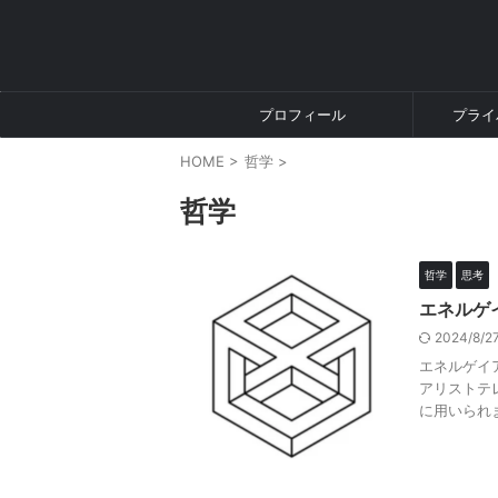
プロフィール
プライ
HOME
>
哲学
>
哲学
哲学
思考
エネルゲ
2024/8/
エネルゲイア
アリストテ
に用いられま