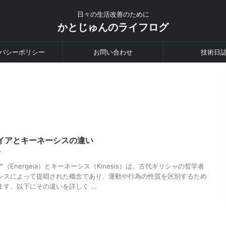
日々の生活改善のために
かとじゅんのライフログ
バシーポリシー
お問い合わせ
技術日
イアとキーネーシスの違い
27
（Energeia）とキーネーシス（Kinesis）は、古代ギリシャの哲学者
レスによって提唱された概念であり、運動や行為の性質を区別するため
す。以下にその違いを詳しく ...