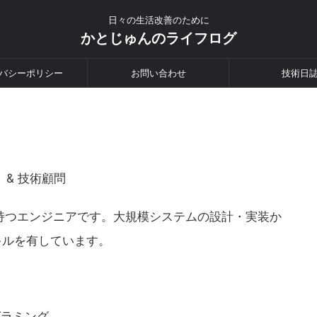
日々の生活改善のために
かとじゅんのライフログ
バシーポリシー
お問い合わせ
技術日
 & 技術顧問
持つエンジニアです。大規模システムの設計・実装か
キルを有しています。
グラミング